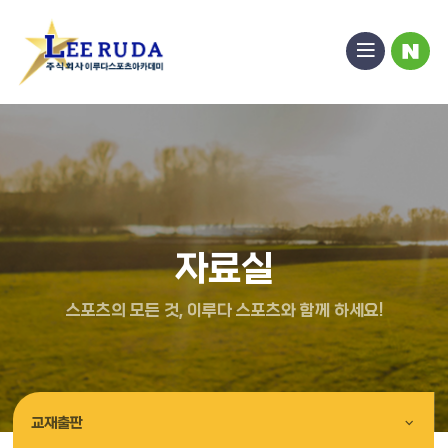
열
블
기
로
그
자료실
교재출판