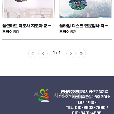
풍선아트 지도사 지도자 교본출판
플라잉 디스크 전문강사 지도자 교본출판
조회수
50
조회수
62
1
1
처음
이
다
마지막
전
음
전남광주통합특별시 광산구 월계로
117-32 라인1차후문상가3층 301호
대표자 : 이용기
TEL :
010-2602-7890
/
010-9401-4989