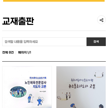
교재출판
공
유
게
검색
하
시
전체
8건
페이지
1
/
1
기
물
검
색