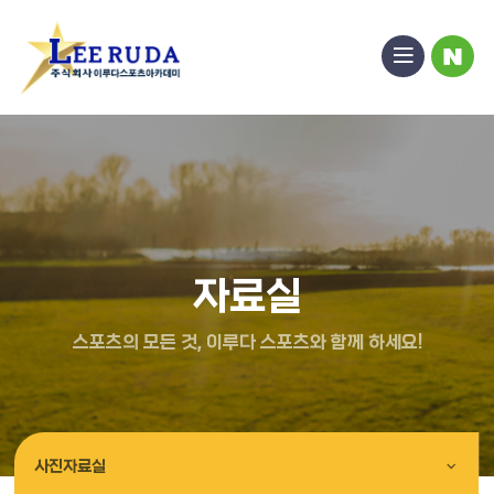
열
블
기
로
그
자료실
사진자료실