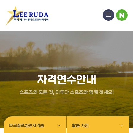
열
블
기
로
그
자격연수안내
파크골프심판자격증
활동 사진