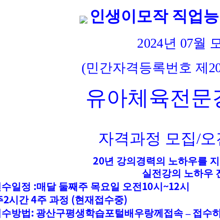
인생이모작 직업
2024
년
07
월 
(
민간자격등록번호 제
2
유아체육전문
자격과정 모집
/
오
20
년 강의경력의 노하우를 
실전강의 노하우 
:
10
~12
연수일정
매달 둘째주 목요일 오전
시
시
2
4
(
)
주
시간
주 과정
현재접수중
:
접수방법
광산구평생학습포털배우랑께접속
–
접수