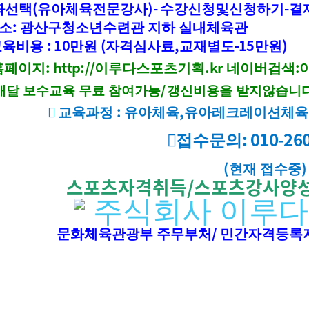
(
)-
-
좌선택
유아체육전문강사
수강신청및신청하기
결
:
소
광산구청소년수련관 지하 실내체육관
: 10
(
,
-15
)
교육비용
만원
자격심사료
교재별도
만원
: http://
.kr
:
홈페이지
이루다스포츠기획
네이버검색
/
매달 보수교육 무료 참여가능
갱신비용을 받지않습니
:
,

교육과정
유아체육
유아레크레이션체육
: 010-26

접수문의
(
)
현재 접수중
스포츠자격취득
/
스포츠강사양
주식회사 이루
/
문화체육관광부 주무부처
민간자격등록