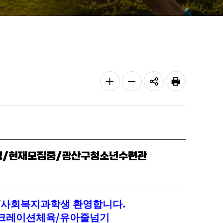
공
글자
글자
인쇄
유
크게
작게
하
정/현재모집중/광산구청소년수련관
기
/
.
사회복지과학생 환영합니다
/
크레이션체육
유아줄넘기