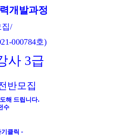
능력개발과정
모집
/
021-000784
호
)
강사
3
급
전반모집
.
지도해 드립니다
전수
-
하기클릭