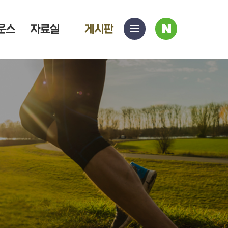
운스
자료실
게시판
사
블
이
로
여
트
그
맵