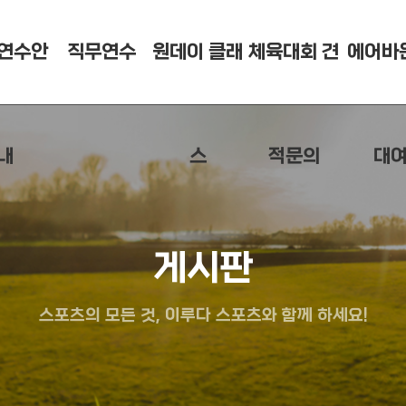
연수안
직무연수
원데이 클래
체육대회 견
에어바
내
스
적문의
대
게시판