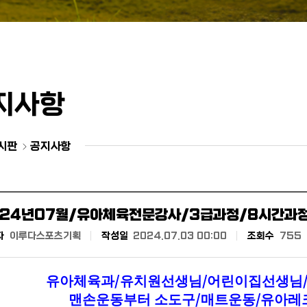
지사항
시판
공지사항
024년07월/유아체육전문강사/3급과정/8시간과
자
이루다스포츠기획
작성일
2024.07.03 00:00
조회수
755
/
/
유아체육과
유치원선생님
어린이집선생님
/
/
맨손운동부터 소도구
매트운동
유아레