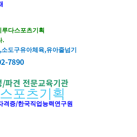
재
이루다스포츠기획
.
다
,
,
소도구유아체육
유아줄넘기
02-7890
성
/
파견 전문교육기관
다스포츠기획
/
자격증
한국직업능력연구원