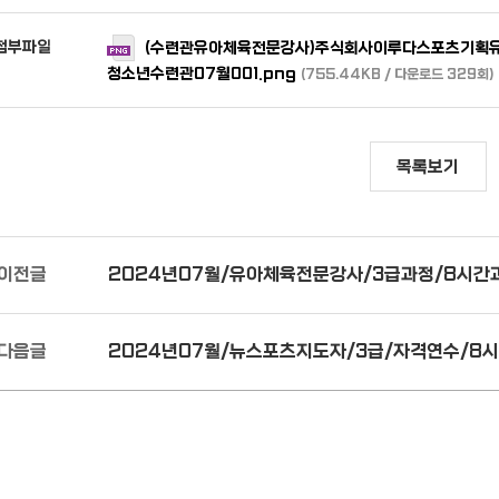
첨부파일
(수련관유아체육전문강사)주식회사이루다스포츠기획
청소년수련관07월001.png
(755.44KB / 다운로드 329회)
목록보기
이전글
2024년07월/유아체육전문강사/3급과정/8시간
다음글
2024년07월/뉴스포츠지도자/3급/자격연수/8